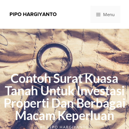
Menu
Contoh Surat Kuasa
Tanah Untuk Investasi
Properti Dan Berbagai
Macam Keperluan
BY
PIPO HARGIYANTO