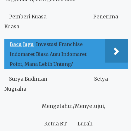
Pemberi Kuasa
Penerima
Kuasa
Baca Juga
Investasi Franchise
Indomaret Biasa Atau Indomaret
Point, Mana Lebih Untung?
Surya Budiman
Setya
Nugraha
Mengetahui/Menyetujui,
Ketua RT
Lurah