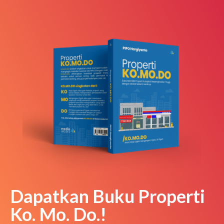
Dapatkan Buku Properti
Ko. Mo. Do.!