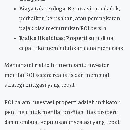
Biaya tak terduga:
Renovasi mendadak,
perbaikan kerusakan, atau peningkatan
pajak bisa menurunkan ROI bersih
Risiko likuiditas:
Properti sulit dijual
cepat jika membutuhkan dana mendesak
Memahami risiko ini membantu investor
menilai ROI secara realistis dan membuat
strategi mitigasi yang tepat.
ROI dalam investasi properti adalah indikator
penting untuk menilai profitabilitas properti
dan membuat keputusan investasi yang tepat.