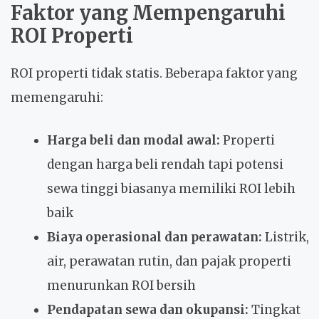
Faktor yang Mempengaruhi
ROI Properti
ROI properti tidak statis. Beberapa faktor yang
memengaruhi:
Harga beli dan modal awal:
Properti
dengan harga beli rendah tapi potensi
sewa tinggi biasanya memiliki ROI lebih
baik
Biaya operasional dan perawatan:
Listrik,
air, perawatan rutin, dan pajak properti
menurunkan ROI bersih
Pendapatan sewa dan okupansi:
Tingkat