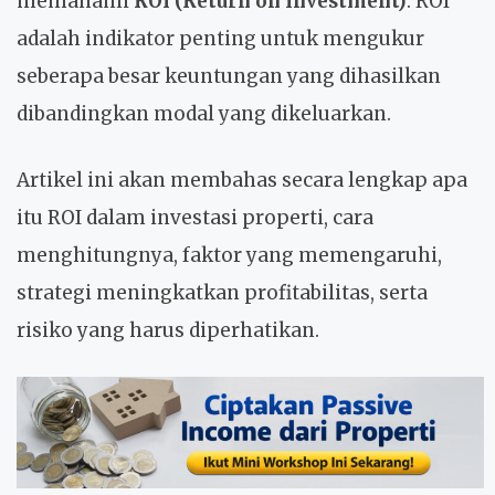
memahami
ROI (Return on Investment)
. ROI
adalah indikator penting untuk mengukur
seberapa besar keuntungan yang dihasilkan
dibandingkan modal yang dikeluarkan.
Artikel ini akan membahas secara lengkap apa
itu ROI dalam investasi properti, cara
menghitungnya, faktor yang memengaruhi,
strategi meningkatkan profitabilitas, serta
risiko yang harus diperhatikan.