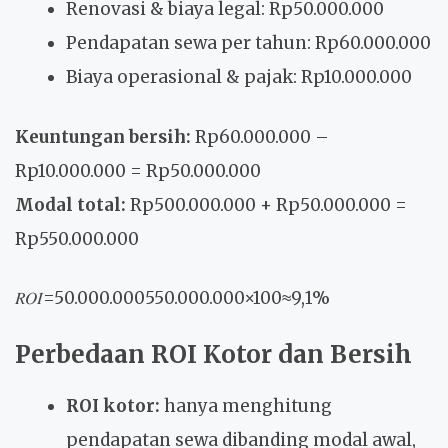
Renovasi & biaya legal: Rp50.000.000
Pendapatan sewa per tahun: Rp60.000.000
Biaya operasional & pajak: Rp10.000.000
Keuntungan bersih:
Rp60.000.000 –
Rp10.000.000 = Rp50.000.000
Modal total:
Rp500.000.000 + Rp50.000.000 =
Rp550.000.000
𝑅𝑂𝐼=50.000.000550.000.000×100≈9,1%
Perbedaan ROI Kotor dan Bersih
ROI kotor:
hanya menghitung
pendapatan sewa dibanding modal awal,