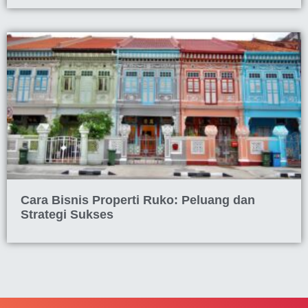
​​Cara Bisnis Properti Ruko: Peluang dan
Strategi Sukses