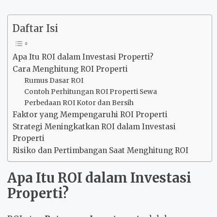
Daftar Isi
Apa Itu ROI dalam Investasi Properti?
Cara Menghitung ROI Properti
Rumus Dasar ROI
Contoh Perhitungan ROI Properti Sewa
Perbedaan ROI Kotor dan Bersih
Faktor yang Mempengaruhi ROI Properti
Strategi Meningkatkan ROI dalam Investasi
Properti
Risiko dan Pertimbangan Saat Menghitung ROI
Apa Itu ROI dalam Investasi
Properti?