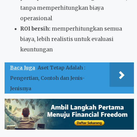
tanpa memperhitungkan biaya
operasional
ROI bersih:
memperhitungkan semua
biaya, lebih realistis untuk evaluasi
keuntungan
Baca Juga
Aset Tetap Adalah :
Pengertian, Contoh dan Jenis-
Jenisnya