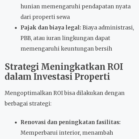
hunian memengaruhi pendapatan nyata
dari properti sewa
Pajak dan biaya legal:
Biaya administrasi,
PBB, atau iuran lingkungan dapat
memengaruhi keuntungan bersih
Strategi Meningkatkan ROI
dalam Investasi Properti
Mengoptimalkan ROI bisa dilakukan dengan
berbagai strategi:
Renovasi dan peningkatan fasilitas:
Memperbarui interior, menambah