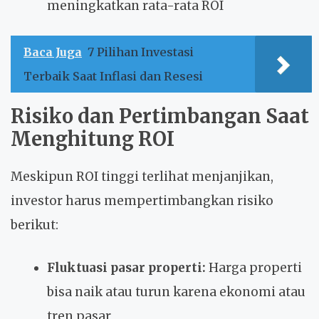
meningkatkan rata-rata ROI
Baca Juga
7 Pilihan Investasi
Terbaik Saat Inflasi dan Resesi
Risiko dan Pertimbangan Saat
Menghitung ROI
Meskipun ROI tinggi terlihat menjanjikan,
investor harus mempertimbangkan risiko
berikut:
Fluktuasi pasar properti:
Harga properti
bisa naik atau turun karena ekonomi atau
tren pasar