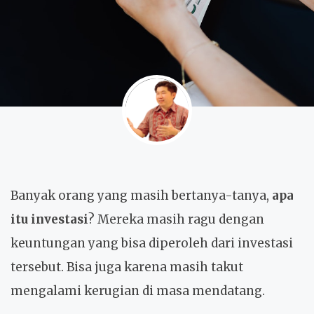
Banyak orang yang masih bertanya-tanya,
apa
itu investasi
? Mereka masih ragu dengan
keuntungan yang bisa diperoleh dari investasi
tersebut. Bisa juga karena masih takut
mengalami kerugian di masa mendatang.