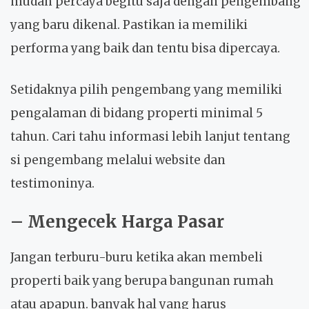
mudah percaya begitu saja dengan pengembang
yang baru dikenal. Pastikan ia memiliki
performa yang baik dan tentu bisa dipercaya.
Setidaknya pilih pengembang yang memiliki
pengalaman di bidang properti minimal 5
tahun. Cari tahu informasi lebih lanjut tentang
si pengembang melalui website dan
testimoninya.
– Mengecek Harga Pasar
Jangan terburu-buru ketika akan membeli
properti baik yang berupa bangunan rumah
atau apapun. banyak hal yang harus