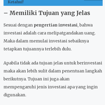
Ketahui!
– Memiliki Tujuan yang Jelas
Sesuai dengan
pengertian investasi
, bahwa
investasi adalah cara melipatgandakan uang.
Maka dalam memulai investasi sebaiknya
tetapkan tujuannya terlebih dulu.
Apabila tidak ada tujuan jelas untuk berinvestasi
maka akan lebih sulit dalam penentuan langkah
berikutnya. Tujuan ini juga akan
mempengaruhi jenis investasi apa yang ingin
digunakan.