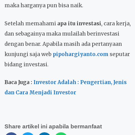
maka harganya pun bisa naik.
Setelah memahami
apa itu investasi
, cara kerja,
dan sebagainya maka mulailah berinvestasi
dengan benar. Apabila masih ada pertanyaan
kunjungi saja web
pipohargiyanto.com
seputar
bidang investasi.
Baca Juga :
Investor Adalah : Pengertian, Jenis
dan Cara Menjadi Investor
Share artikel ini apabila bermanfaat