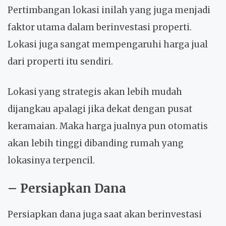
Pertimbangan lokasi inilah yang juga menjadi
faktor utama dalam berinvestasi properti.
Lokasi juga sangat mempengaruhi harga jual
dari properti itu sendiri.
Lokasi yang strategis akan lebih mudah
dijangkau apalagi jika dekat dengan pusat
keramaian. Maka harga jualnya pun otomatis
akan lebih tinggi dibanding rumah yang
lokasinya terpencil.
– Persiapkan Dana
Persiapkan dana juga saat akan berinvestasi