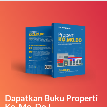
Dapatkan Buku Properti
Ko. Mo. Do.!