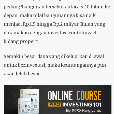
gedung/bangunan tersebut antara 5-10 tahun ke
depan, maka nilai bangunannya bisa naik
menjadi Rp.1,5 hingga Rp.2 milyar. Itulah yang
dinamakan dengan investasi contohnya di
bidang properti.
Semakin besar dana yang dikeluarkan di awal
untuk berinvestasi, maka keuntungannya pun
akan lebih besar.