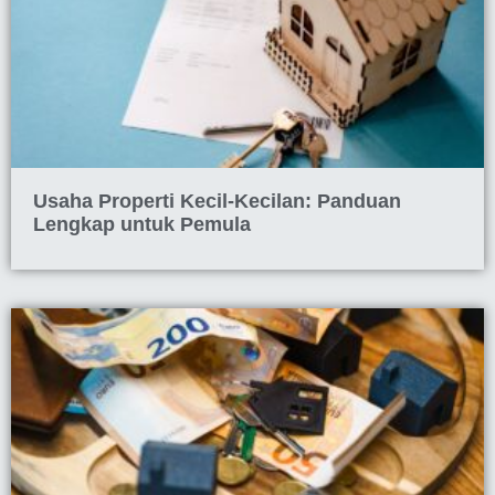
Usaha Properti Kecil-Kecilan: Panduan
Lengkap untuk Pemula