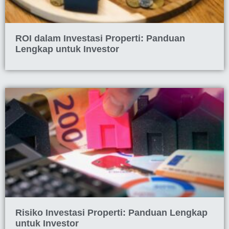
ROI dalam Investasi Properti: Panduan
Lengkap untuk Investor
Risiko Investasi Properti: Panduan Lengkap
untuk Investor