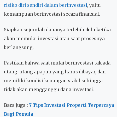
risiko diri sendiri dalam berinvestasi
, yaitu
kemampuan berinvestasi secara finansial.
Siapkan sejumlah dananya terlebih dulu ketika
akan memulai investasi atau saat prosesnya
berlangsung.
Pastikan bahwa saat mulai berinvestasi tak ada
utang-utang apapun yang harus dibayar, dan
memiliki kondisi keuangan stabil sehingga
tidak akan mengganggu dana investasi.
Baca Juga :
7 Tips Investasi Properti Terpercaya
Bagi Pemula