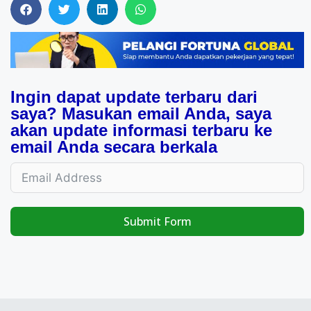
Ingin dapat update terbaru dari
saya? Masukan email Anda, saya
akan update informasi terbaru ke
email Anda secara berkala
Submit Form