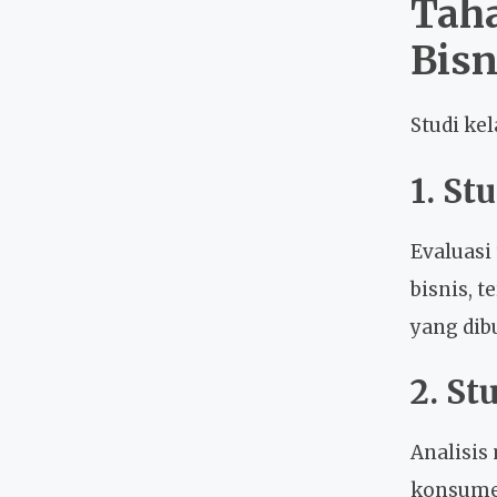
Taha
Bisn
Studi ke
1. St
Evaluasi
bisnis, 
yang dib
2. St
Analisis
konsumen