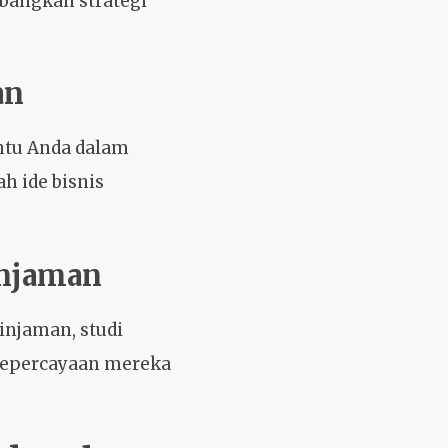
bangkan strategi
an
ntu Anda dalam
h ide bisnis
injaman
injaman, studi
kepercayaan mereka