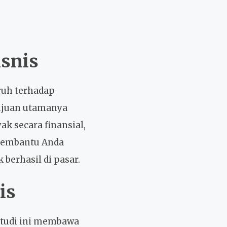
isnis
ruh terhadap
Tujuan utamanya
ak secara finansial,
s membantu Anda
berhasil di pasar.
is
 studi ini membawa