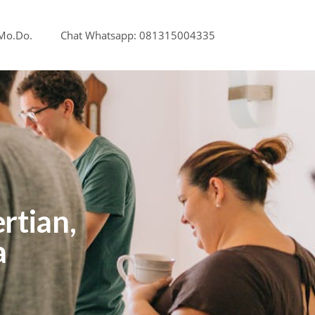
.Mo.Do.
Chat Whatsapp: 081315004335
rtian,
a