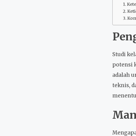
1. Ke
2. Ket
3. Kom
Peng
Studi ke
potensi 
adalah u
teknis, 
menentuk
Manf
Mengapa 