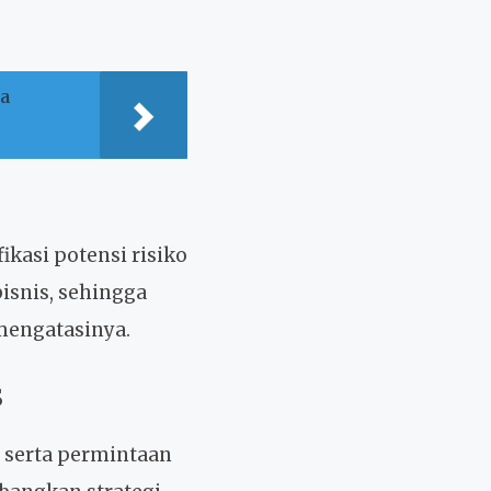
ya
kasi potensi risiko
isnis, sehingga
mengatasinya.
s
 serta permintaan