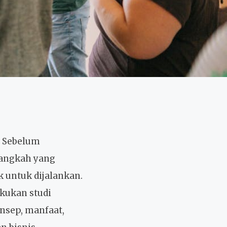
 Sebelum
langkah yang
 untuk dijalankan.
akukan studi
onsep, manfaat,