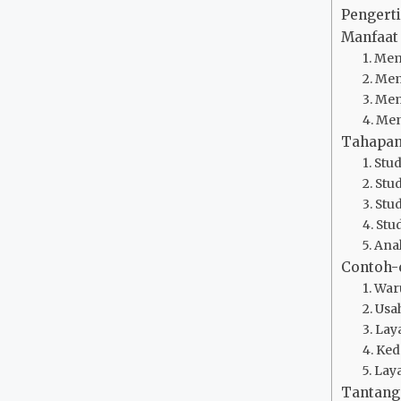
Pengerti
Manfaat 
1. Mem
2. Me
3. Me
4. Me
Tahapan 
1. Stu
2. Stu
3. Stu
4. Stu
5. Ana
Contoh-c
1. Wa
2. Us
3. Lay
4. Ke
5. La
Tantang