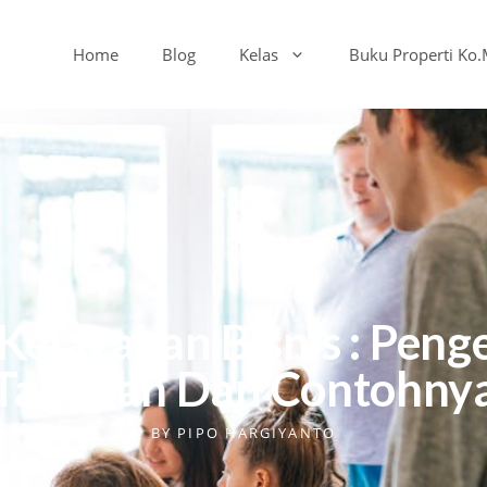
Home
Blog
Kelas
Buku Properti Ko
 Kelayakan Bisnis : Penge
Tahapan Dan Contohny
BY
PIPO HARGIYANTO