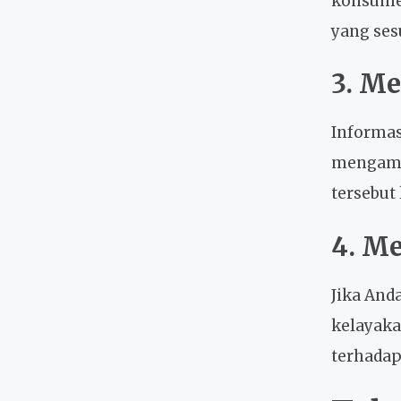
konsumen
yang ses
3. M
Informas
mengambi
tersebut 
4. Me
Jika And
kelayaka
terhadap