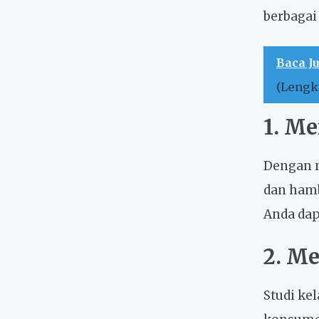
berbagai
Baca J
(Lengk
1. Me
Dengan m
dan hamb
Anda dap
2. M
Studi ke