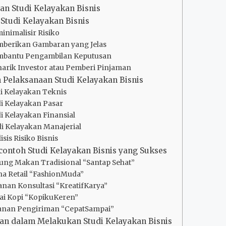
an Studi Kelayakan Bisnis
Studi Kelayakan Bisnis
inimalisir Risiko
mberikan Gambaran yang Jelas
mbantu Pengambilan Keputusan
narik Investor atau Pemberi Pinjaman
Pelaksanaan Studi Kelayakan Bisnis
di Kelayakan Teknis
di Kelayakan Pasar
di Kelayakan Finansial
di Kelayakan Manajerial
lisis Risiko Bisnis
ontoh Studi Kelayakan Bisnis yang Sukses
rung Makan Tradisional “Santap Sehat”
aha Retail “FashionMuda”
anan Konsultasi “KreatifKarya”
dai Kopi “KopikuKeren”
yanan Pengiriman “CepatSampai”
an dalam Melakukan Studi Kelayakan Bisnis