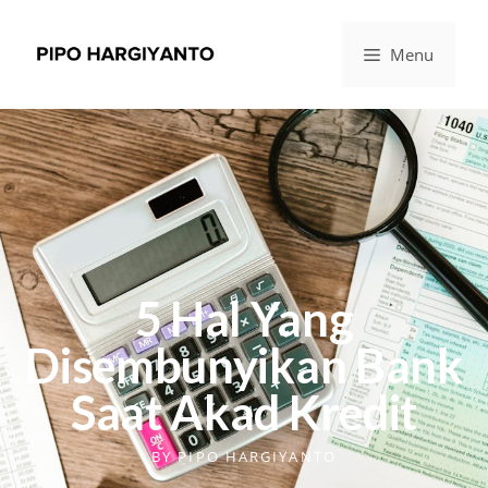
Menu
5 Hal Yang
Disembunyikan Bank
Saat Akad Kredit
BY
PIPO HARGIYANTO