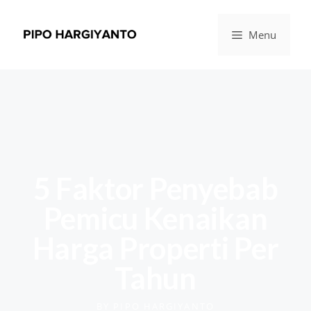
Menu
5 Faktor Penyebab
Pemicu Kenaikan
Harga Properti Per
Tahun
BY
PIPO HARGIYANTO