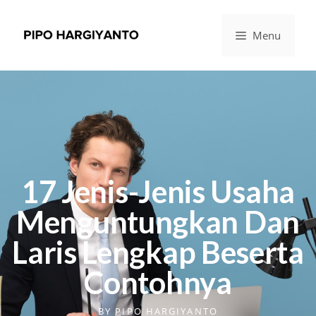
Menu
17 Jenis-Jenis Usaha
Menguntungkan Dan
Laris Lengkap Beserta
Contohnya
BY
PIPO HARGIYANTO