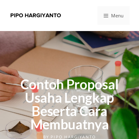
Menu
Contoh Proposal
Usaha Lengkap
Beserta Cara
Membuatnya
BY
PIPO HARGIYANTO