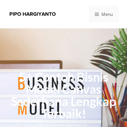
Menu
5+ Contoh Bisnis
Model Canvas
Sederhana Lengkap
Terbaik!
BY
PIPO HARGIYANTO