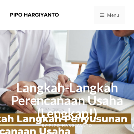
Menu
Langkah-Langkah
Perencanaan Usaha
(Lengkap!)
BY
PIPO HARGIYANTO