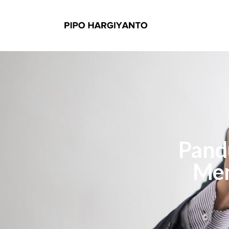
Pand
Men