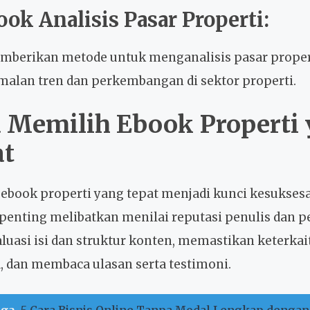
ook Analisis Pasar Properti:
mberikan metode untuk menganalisis pasar proper
malan tren dan perkembangan di sektor properti.
 Memilih Ebook Properti
at
ebook properti yang tepat menjadi kunci kesukses
penting melibatkan menilai reputasi penulis dan pe
uasi isi dan struktur konten, memastikan keterkai
 dan membaca ulasan serta testimoni.
uga
5 Cara Bisnis Online Tanpa Modal Lengkap dengan