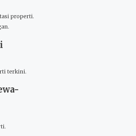
asi properti.
gan.
i
i terkini.
Sewa-
ti.