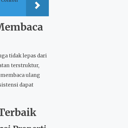
 Membaca
a tidak lepas dari
tan terstruktur,
n membaca ulang
istensi dapat
Terbaik