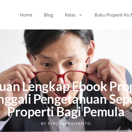
Home
Blog
Kelas
Buku Properti Ko
uan Lengkap Ebook Prope
ggali Pengetahuan Sep
Properti Bagi Pemula
BY
PIPO HARGIYANTO