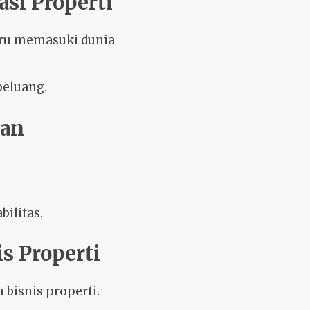
si Properti
ru memasuki dunia
eluang.
lan
bilitas.
s Properti
 bisnis properti.