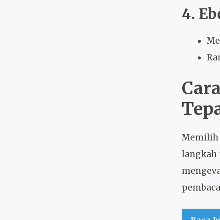
4. Eb
Me
Ra
Cara
Tep
Memilih 
langkah 
mengeval
pembaca,
Baca J