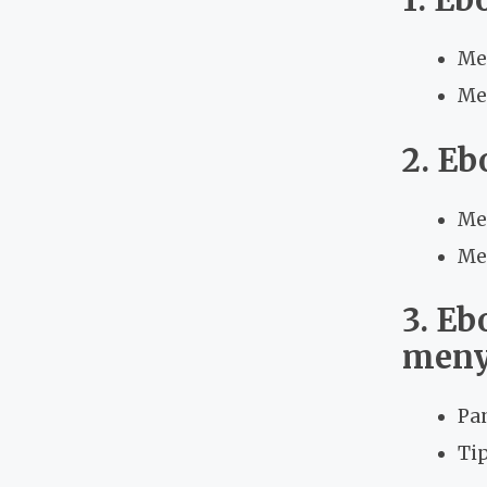
Me
Me
2. Eb
Me
Me
3. Eb
meny
Pa
Ti