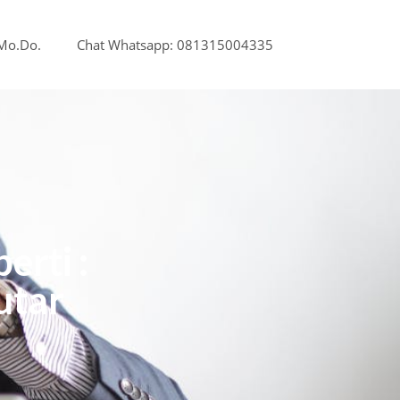
.Mo.Do.
Chat Whatsapp: 081315004335
rti :
utar