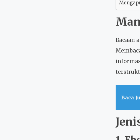
Mengapre
Man
Bacaan a
Membaca 
informas
terstruk
Baca J
Jeni
1. Eb