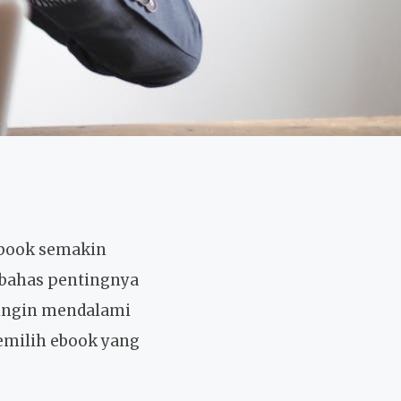
ebook semakin
mbahas pentingnya
 ingin mendalami
emilih ebook yang