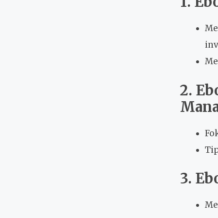
1. Eb
Me
inv
Me
2. E
Mana
Fo
Tip
3. Eb
Mem