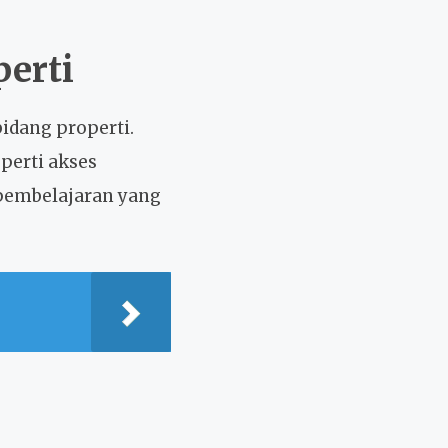
erti
bidang properti.
perti akses
, pembelajaran yang