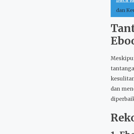
dan Ke
Tan
Eboo
Meskipun
tantanga
kesulita
dan menc
diperbai
Reko