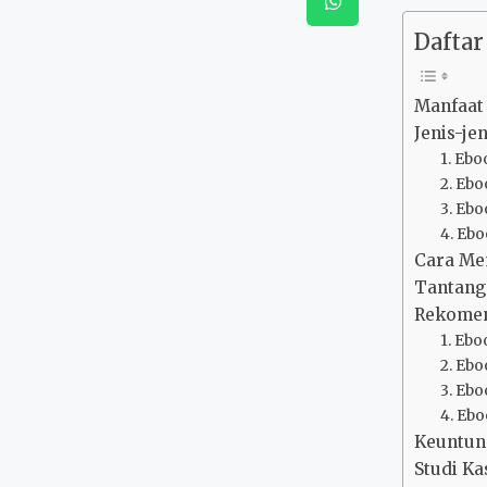
Daftar 
Manfaat
Jenis-je
1. Eb
2. Eb
3. Eb
4. Ebo
Cara Me
Tantang
Rekomen
1. Eb
2. Eb
3. Ebo
4. Eb
Keuntun
Studi K